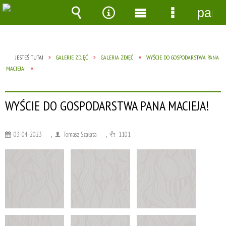
pane
Wyszukiwarka
Narzędzia
Menu
Menu
główne
szczegóło
JESTEŚ TUTAJ
GALERIE ZDJĘĆ
GALERIA ZDJĘĆ
WYŚCIE DO GOSPODARSTWA PANA
MACIEJA!
WYŚCIE DO GOSPODARSTWA PANA MACIEJA!
03-04-2023
,
Tomasz Szałata
,
1101