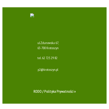
ul.Zdunowska 67,
63-700 Krotoszyn
tel.
62 725 29 82
p2@krotoszyn.pl
RODO / Polityka Prywatności »